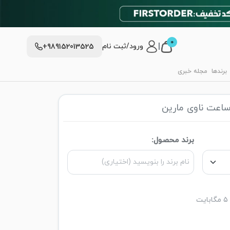
0
|
ورود/ثبت نام
+989152013525
برندها
مجله خبری
اعت ناوی مارین
برند محصول: