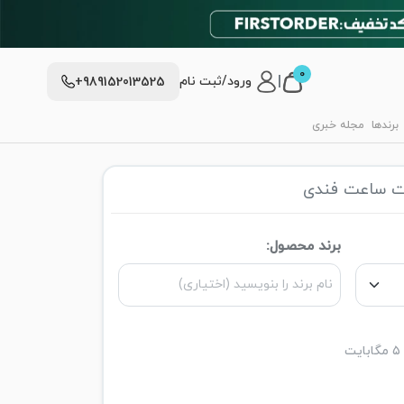
0
|
ورود/ثبت نام
+989152013525
برندها
مجله خبری
ت ساعت فندی
برند محصول: