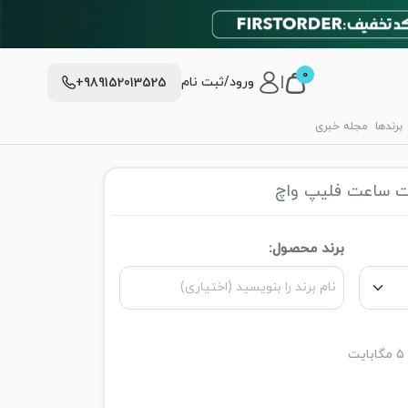
0
|
ورود/ثبت نام
+989152013525
برندها
مجله خبری
ت ساعت فلیپ واچ
برند محصول: