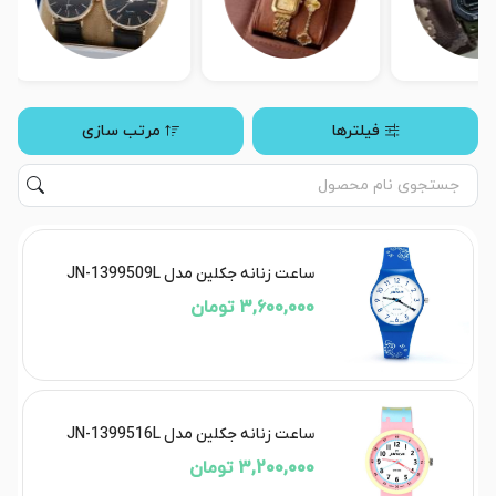
فیلترها
مرتب سازی
ساعت زنانه جکلین مدل JN-1399509L
3,600,000 تومان
ساعت زنانه جکلین مدل JN-1399516L
3,200,000 تومان