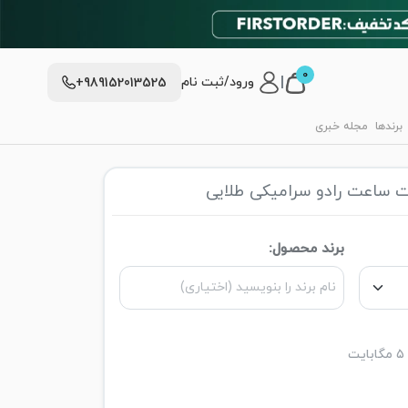
0
|
ورود/ثبت نام
+989152013525
برندها
مجله خبری
 ساعت رادو سرامیکی طلایی
برند محصول: