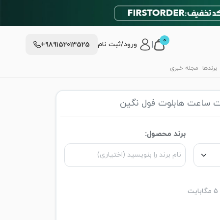
0
|
ورود/ثبت نام
+989152013525
برندها
مجله خبری
 ساعت هابلوت فول نگین
برند محصول: