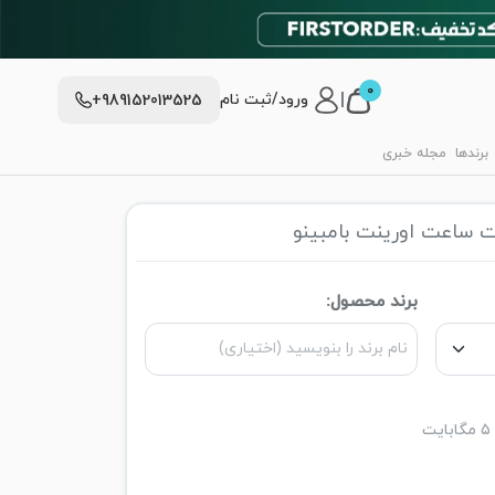
0
|
ورود/ثبت نام
+989152013525
برندها
مجله خبری
 ساعت اورینت بامبینو
برند محصول: