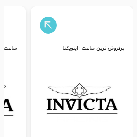
ساعت اینویکتا ساخت کجاست
راه تش