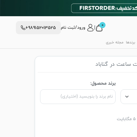
0
|
ورود/ثبت نام
+989152013525
برندها
مجله خبری
 ساعت در گناباد
برند محصول: