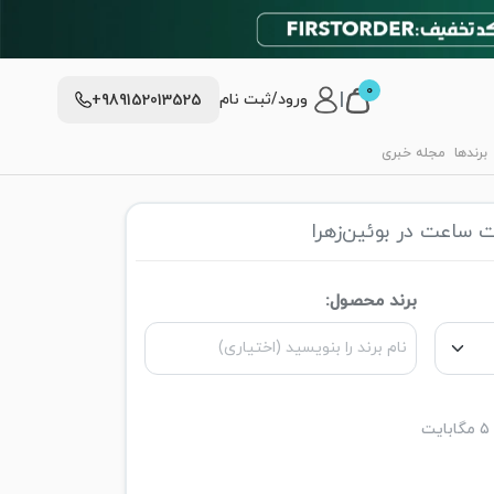
0
|
ورود/ثبت نام
+989152013525
برندها
مجله خبری
 ساعت در بوئین‌زهرا
برند محصول: