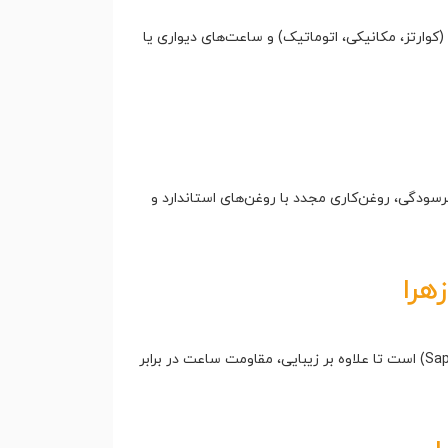
(کوارتز، مکانیکی، اتوماتیک) و ساعت‌های دیواری یا
ات، بررسی دقیق فرسودگی، روغن‌کاری مجدد با روغن‌های استاندارد و
هرا
این خدمات شامل جایگزینی شیشه‌های شکسته یا خش‌دار با انواع مقاوم مانند شیشه‌های معدنی، هاردلکس یا یاقوت کبود (Sapphire) است تا علاوه بر زیبایی، مقاومت ساعت در برابر