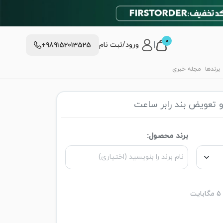
0
|
ورود/ثبت نام
+989152013525
برندها
مجله خبری
 تعویض بند رابر ساعت
برند محصول: