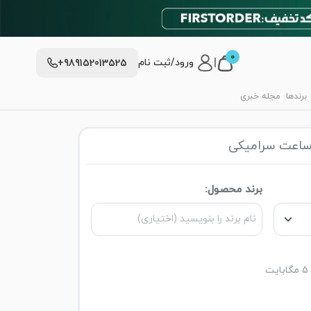
0
|
ورود/ثبت نام
+989152013525
برندها
مجله خبری
ساعت سرامیکی
برند محصول: