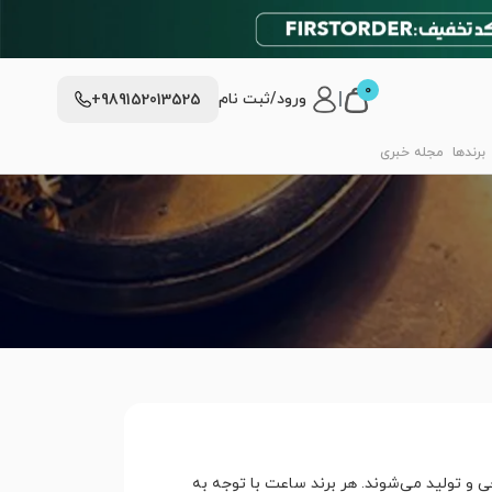
0
|
ورود/ثبت نام
+989152013525
برندها
مجله خبری
 و تولید می‌شوند. هر برند ساعت با توجه به