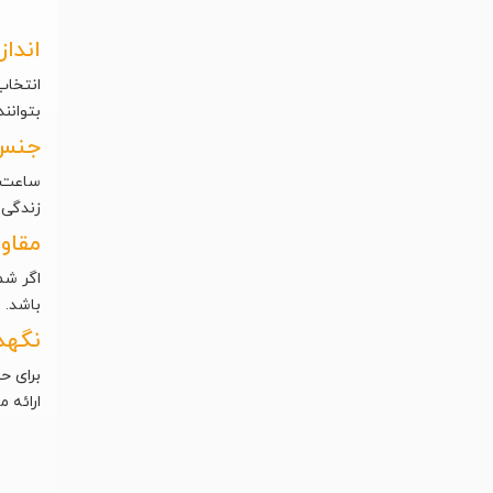
انداز
انتخاب
بتوانن
جنس 
ساعت‌ه
زندگی 
مقاو
اگر شم
باشد. 
نگهد
برای ح
ارائه 