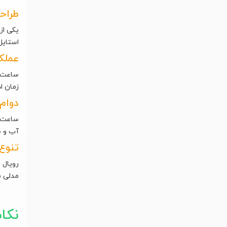
طراح
یکی از
استایل
عملکر
ساعت‌ه
زمان ا
دوام
ساعت‌ه
آب و ض
تنوع 
رویال 
مدلی م
نکا