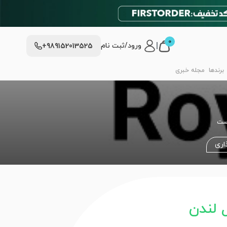
0
|
ورود/ثبت نام
+989152013525
برندها
مجله خبری
است
اری
 لندن