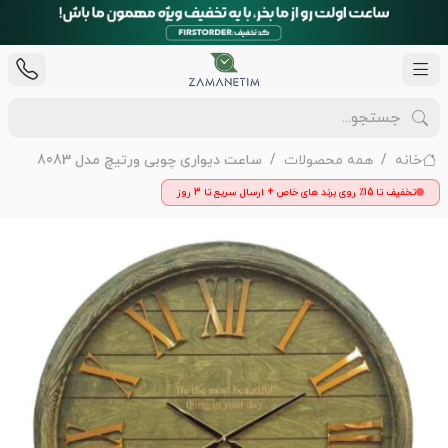
خانه
همه محصولات
ساعت دیواری چوبی ورتیچ مدل 8083
تخفیف تا 15٪ روی برند های خاص + ارسال سریع تا 3 روز