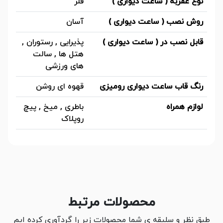
نوع عقربه ( ساعت دیواری )
فلز
روش نصب ( ساعت دیواری )
آسان
قابل نصب در ( ساعت دیواری )
پذیرایی , رستوران ,
هتل ها , سالت
های ورزشی
رنگ قاب ساعت دیواری رومیزی
قهوه ای روشن
لوازم همراه
باطری , میخ , پیچ
روپلاک
محصولات مرتبط
طبق نظر و سلیقه ی شما محصولات زیر را گردآوری کرده ایم