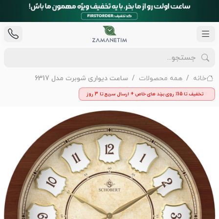
خانه
همه محصولات
ساعت دیواری شوبرت مدل 6317
تخفیف تا 15٪ روی برند های خاص + ارسال سریع تا 3 روز