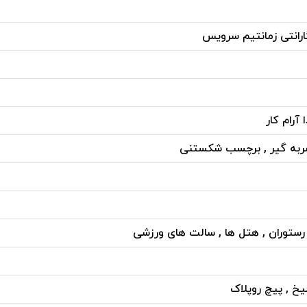
آرام کار
ربه گیر , برچسب شکستنی
 رستوران , هتل ها , سالت های ورزشی
یخ , پیچ روپلاک