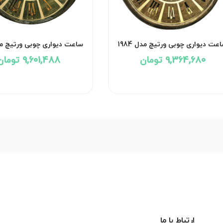
عت دیواری چوبی ورتیچ مدل 1984
ساعت دیواری چوبی ورتیچ مدل 3
9,364,680 تومان
9,601,488 تومان
ارتباط با ما