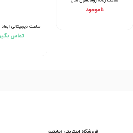
ساعت زنانه رومانسون مدل
TL1B24DMNRAS5U-W
ناموجود
q569
تماس بگیر
فروشگاه اینترنتی زمانتیم