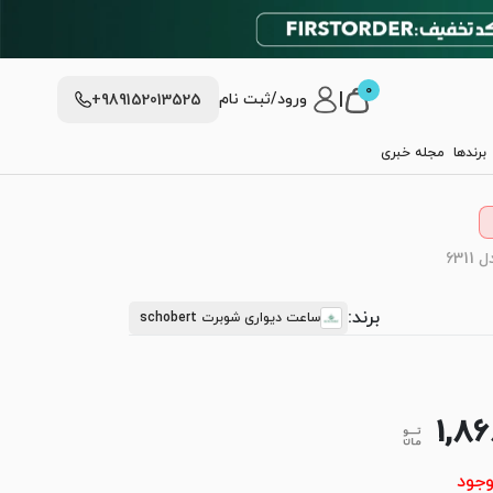
0
|
ورود/ثبت نام
+989152013525
برندها
مجله خبری
63
برند:
ساعت دیواری شوبرت schobert
1,8
وجود