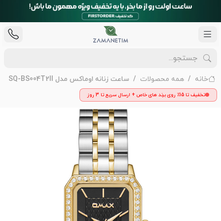
خانه
همه محصولات
ساعت زنانه اوماکس مدل SQ-BS004T2II
تخفیف تا 15٪ روی برند های خاص + ارسال سریع تا 3 روز