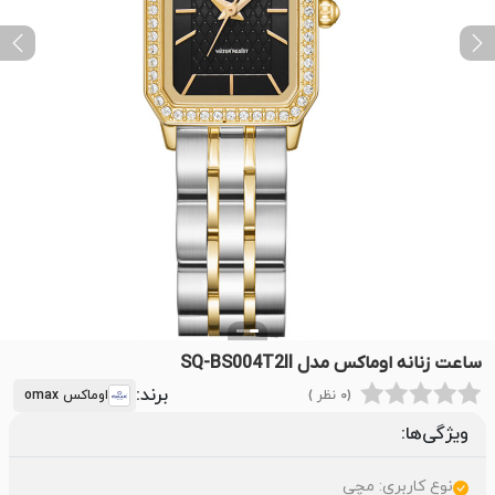
ext
Previous
ساعت زنانه اوماکس مدل SQ-BS004T2II
برند:
(0 نظر )
اوماکس omax
ویژگی‌ها:
نوع کاربری: مچی