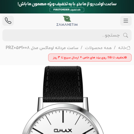
خانه
همه محصولات
ساعت مردانه اوماکس مدل PRZ053I008
تخفیف تا 15٪ روی برند های خاص + ارسال سریع تا 3 روز