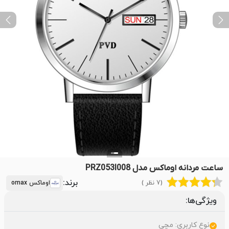
ext
Previous
ساعت مردانه اوماکس مدل PRZ053I008
برند:
(7 نظر )
اوماکس omax
ویژگی‌ها:
نوع کاربری: مچی