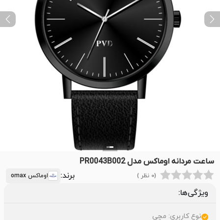
ext
Previous
ساعت مردانه اوماکس مدل PR0043B002
برند:
(0 نظر )
اوماکس omax
ویژگی‌ها:
نوع کاربری: مچی