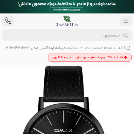
خانه
همه محصولات
ساعت مردانه اوماکس مدل PR0043B002
تخفیف تا 15٪ روی برند های خاص + ارسال سریع تا 3 روز