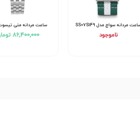
اعت مردانه سواچ مدل SS07S149
ساعت مردانه متی تیسوت
D1886MAI
ناموجود
86,400,000 تومان