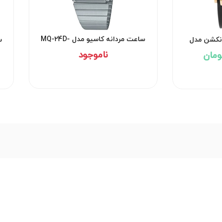
ساعت مردانه کاسیو مدل MQ-24D-
انکشن مدل
س
7EDF
ناموجود