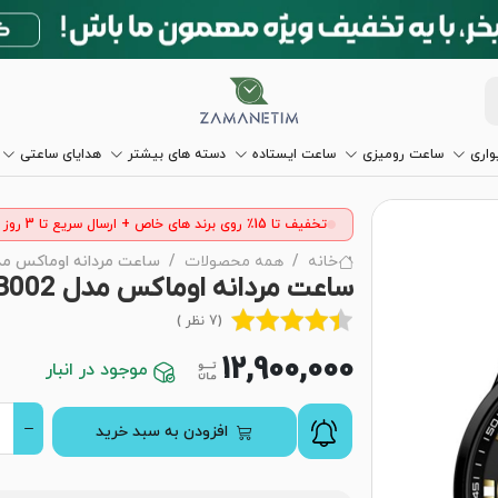
اری
ساعت رومیزی
ساعت ایستاده
دسته های بیشتر
هدایای ساعتی
تخفیف تا 15٪ روی برند های خاص + ارسال سریع تا 3 روز
خانه
همه محصولات
ساعت مردانه اوماکس مدل 003B002
ساعت مردانه اوماکس مدل OEM003B002
(7 نظر )
12,900,000
موجود در انبار
افزودن به سبد خرید