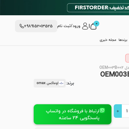
0
|
ورود/ثبت نام
+989152013525
برندها
مجله خبری
OEM
برند:
اوماکس omax
ارتباط با فروشگاه در واتساپ
پاسخگویی 24 ساعته