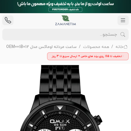
خانه
همه محصولات
ساعت مردانه اوماکس مدل OEM001B012
تخفیف تا 15٪ روی برند های خاص + ارسال سریع تا 3 روز