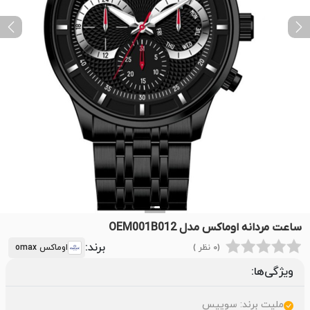
ext
Previous
ساعت مردانه اوماکس مدل OEM001B012
برند:
(0 نظر )
اوماکس omax
ویژگی‌ها:
ملیت برند: سوییس