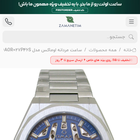
خانه
همه محصولات
ساعت مردانه اوماکس مدل OAOR027P46S
تخفیف تا 15٪ روی برند های خاص + ارسال سریع تا 3 روز