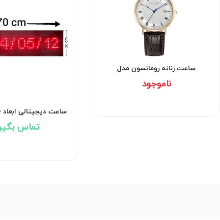
ساعت زنانه رومانسون مدل
TL1B24DMNRAS5U-W
ناموجود
q569
تماس بگیر