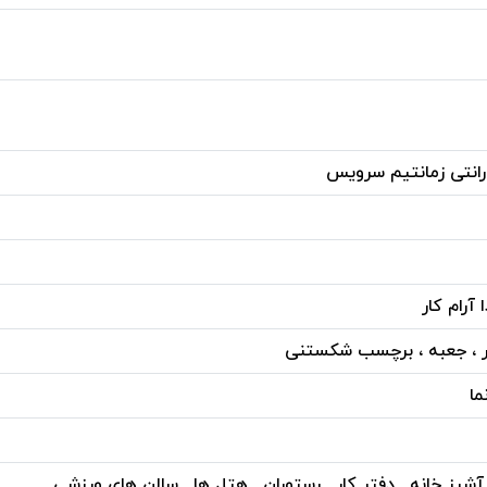
آرام کار
 ، جعبه ، برچسب شکستنی
ما
 آشپز خانه , دفتر کار , رستوران , هتل ها , سالن های ورزشی