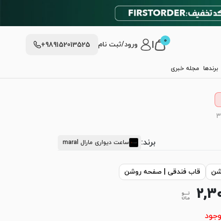
0
|
ورود/ثبت نام
+989152013525
برندها
مجله خبری
برند:
ساعت دیواری مارال maral
شن
قاب فندقی | صفحه روشن
2,3
وجود