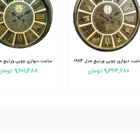
عت دیواری چوبی ورتیچ مدل 1984
ساعت دیواری چوبی ورتیچ مدل 3
9,364,680 تومان
9,601,488 تومان