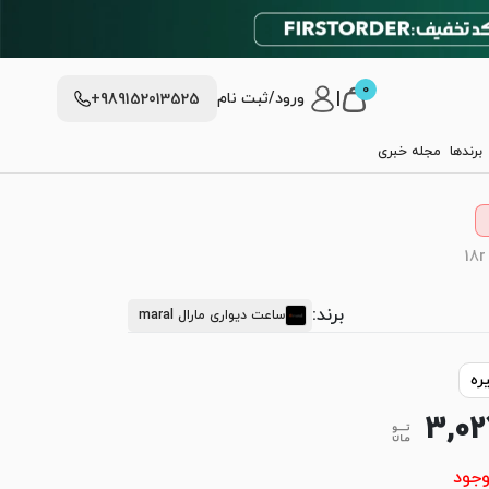
0
|
ورود/ثبت نام
+989152013525
برندها
مجله خبری
برند:
ساعت دیواری مارال maral
ره
3,0
وجود