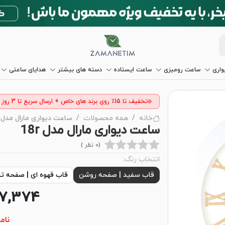
اری
ساعت رومیزی
ساعت ایستاده
دسته های بیشتر
هدایای ساعتی
تخفیف تا 15٪ روی برند های خاص + ارسال سریع تا 3 روز
خانه
همه محصولات
ساعت دیواری مارال مدل 18r
ساعت دیواری مارال مدل 18r
(0 نظر )
انتخاب رنگ:
قاب سفید | صفحه روشن
قاب قهوه ای | صفحه تی
27,374
نام