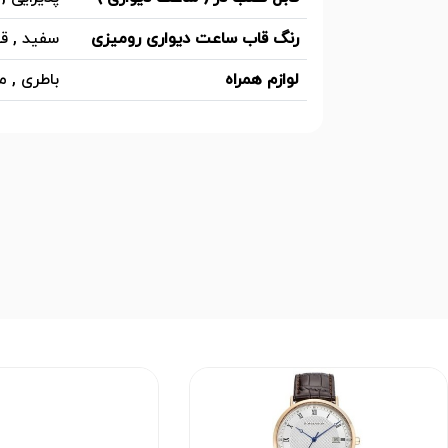
رنگ قاب ساعت دیواری رومیزی
سفید , ق
لوازم همراه
باطری , م