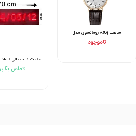
ساعت زنانه رومانسون مدل
TL1B24DMNRAS5U-W
ناموجود
q569
تماس بگیر