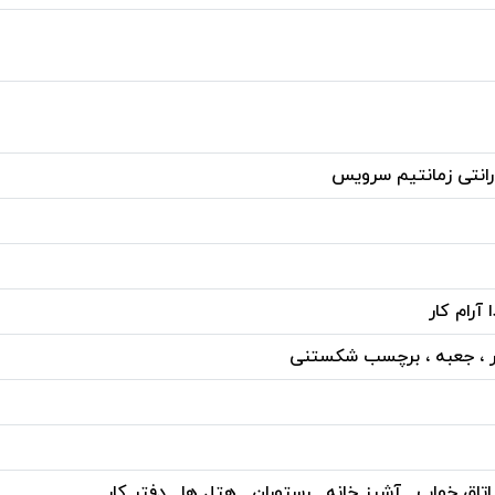
آرام کار
 ، جعبه ، برچسب شکستنی
 اتاق خواب , آشپز خانه , رستوران , هتل ها , دفتر کار