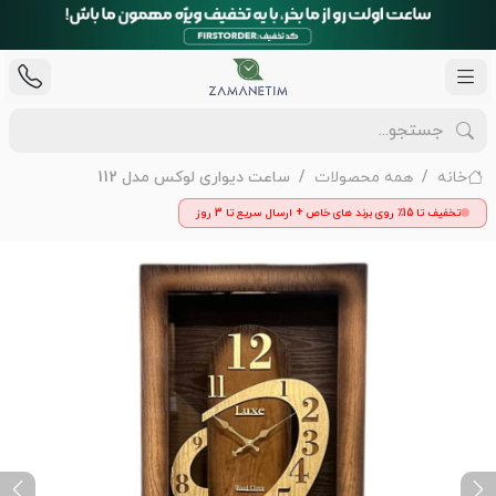
خانه
همه محصولات
ساعت دیواری لوکس مدل 112
تخفیف تا 15٪ روی برند های خاص + ارسال سریع تا 3 روز