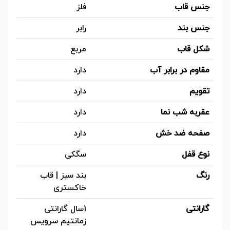
جنس قاب
فلز
جنس بند
رابر
شکل قاب
مربع
مقاوم در برابر آب
دارد
تقویم
دارد
عقربه شب نما
دارد
صفحه ضد خش
دارد
نوع قفل
سگکی
رنگ
بند سبز | قاب
خاکستری
گارانتی
1سال گارانتی
زمانتیم سرویس