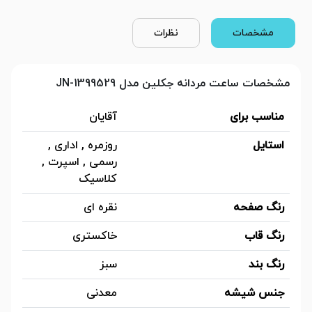
مشخصات
نظرات
مشخصات ساعت مردانه جکلین مدل JN-1399529
مناسب برای
آقایان
استایل
روزمره , اداری ,
رسمی , اسپرت ,
کلاسیک
رنگ صفحه
نقره ای
رنگ قاب
خاکستری
رنگ بند
سبز
جنس شیشه
معدنی