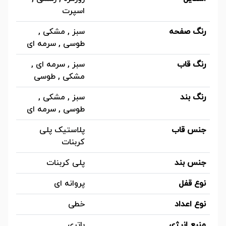
اسپرت
رنگ صفحه
سبز , مشکی ,
طوسی , سرمه ای
رنگ قاب
سبز , سرمه ای ,
مشکی , طوسی
رنگ بند
سبز , مشکی ,
طوسی , سرمه ای
جنس قاب
پلاستیک پلی
کربنات
جنس بند
پلی کربنات
نوع قفل
پروانه ای
نوع اعداد
خطی
منبع انرژی
باتری