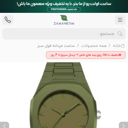
خانه
همه محصولات
ساعت مردانه فول سبز
تخفیف تا 15٪ روی برند های خاص + ارسال سریع تا 3 روز