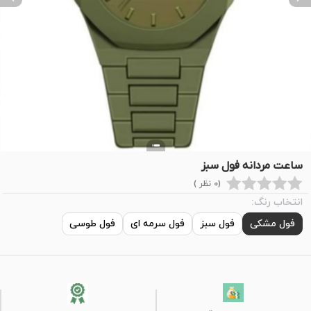
ext
Previous
ساعت مردانه فول سبز
(0 نظر )
انتخاب رنگ:
فول مشکی
فول سبز
فول سرمه ای
فول طوسی