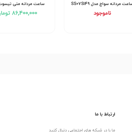
اعت مردانه سواچ مدل SS07S149
ساعت مردانه متی تیسوت
D1886MAI
ناموجود
86,400,000 تومان
ارتباط با ما
ما را در شبکه های اجتماعی دنبال کنید