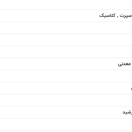
اسپرت , کلاسیک
معدنی
رشید