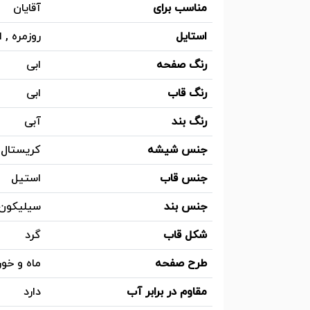
مناسب برای
آقایان
استایل
روزمره , 
رنگ صفحه
ابی
رنگ قاب
ابی
رنگ بند
آبی
جنس شیشه
کریستال 
جنس قاب
استیل
جنس بند
سیلیکون
شکل قاب
گرد
طرح صفحه
ماه و خو
مقاوم در برابر آب
دارد