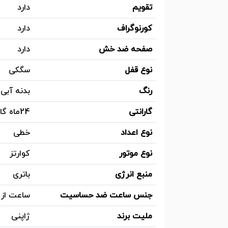
تقویم
دارد
کورنوگراف
دارد
صفحه ضد خش
دارد
نوع قفل
سگکی
رنگ
بدنه آبی
گارانتی
24ماه گارانتی زمانتیم سرویس
نوع اعداد
خطی
نوع موتور
کوارتز
منبع انرژی
باتری
جنس ساعت ضد حساسیت
ساعت از
ملیت برند
ژاپنی