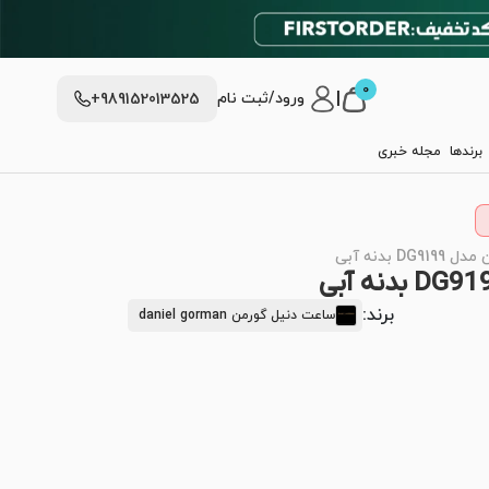
0
|
ورود/ثبت نام
+989152013525
برندها
مجله خبری
 بدنه آبی
برند:
ساعت دنیل گورمن daniel gorman