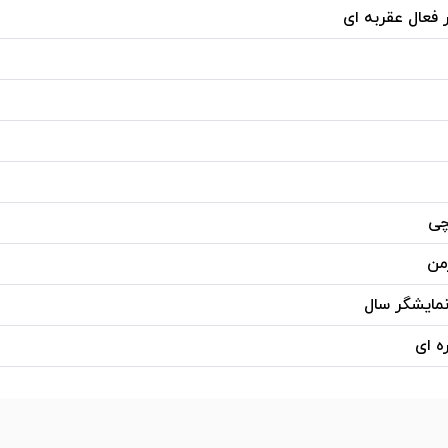
 فعال عقربه ای
چی
من
نمایشگر سال
ه ای