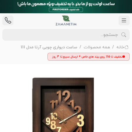
خانه
همه محصولات
ساعت دیواری چوبی آرتا مدل 111
تخفیف تا 15٪ روی برند های خاص + ارسال سریع تا 3 روز