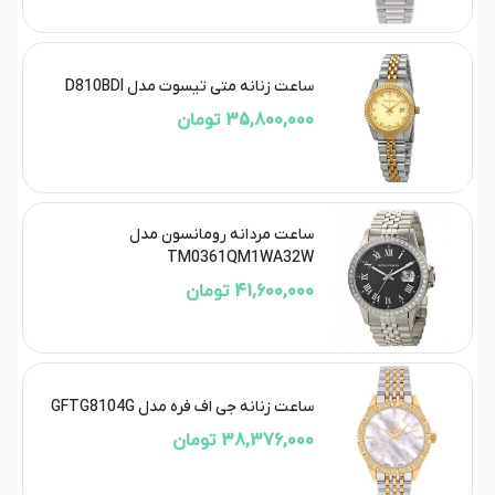
ساعت زنانه متی تیسوت مدل D810BDI
35,800,000 تومان
ساعت مردانه رومانسون مدل
TM0361QM1WA32W
41,600,000 تومان
ساعت زنانه جی اف فره مدل GFTG8104G
38,376,000 تومان