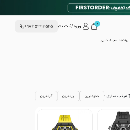
0
|
ورود/ثبت نام
+989152013525
برندها
مجله خبری
مرتب سازی :
جدیدترین
ارزانترین
گرانترین