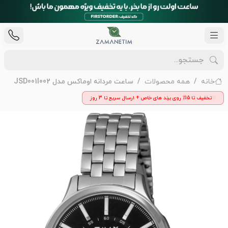
خانه
همه محصولات
ساعت مردانه اوماکس مدل JSD001I002
تخفیف تا 15٪ روی برند های خاص + ارسال سریع تا 3 روز