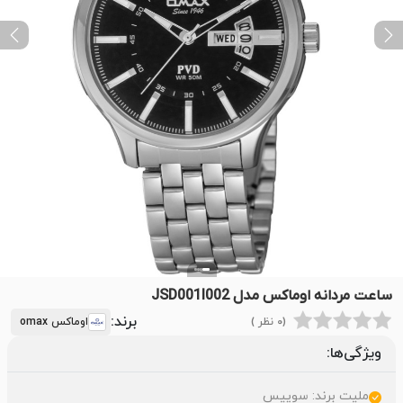
ext
Previous
ساعت مردانه اوماکس مدل JSD001I002
برند:
(0 نظر )
اوماکس omax
ویژگی‌ها:
ملیت برند: سوییس